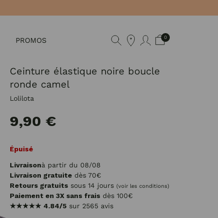
0
PROMOS
Ceinture élastique noire boucle
ronde camel
Lolilota
9,90 €
Épuisé
Livraison
à partir du 08/08
Livraison gratuite
dès 70€
Retours gratuits
sous 14 jours
(voir les conditions)
Paiement en 3X sans frais
dès 100€
★★★★★
4.84/5
sur 2565 avis