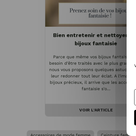
Bien entretenir et nettoyer vo
bijoux fantaisie
Parce que même vos bijoux fantaisie o
besoin d'être traités avec le plus grand s
nous vous proposons quelques astuces p
leur redonner tout leur éclat. A l'image 
bijoux précieux, il arrive que les accesso
fantaisie s'o...
VOIR L'ARTICLE
Accessoires de mode femme
Ceinture femme