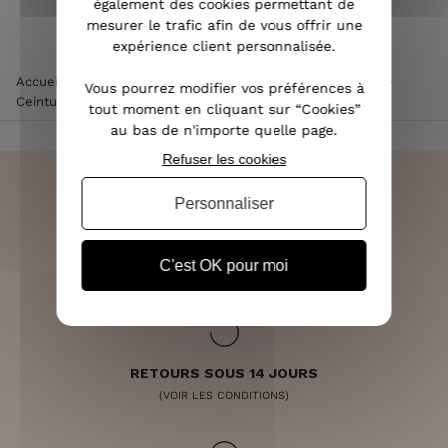
également des cookies permettant de
mesurer le trafic afin de vous offrir une
expérience client personnalisée.
Accueil
>
Accessoires de mode femme
>
Ceinture femme
>
Vous pourrez modifier vos préférences à
Ceinture élastique noire boucle carrée dorée
tout moment en cliquant sur “Cookies”
au bas de n'importe quelle page.
Refuser les cookies
Personnaliser
LIVRAISON RAPIDE
C'est OK pour moi
OFFERTE DÈS 70€
RETOURS SOUS 14 JOURS
(VOIR LES CONDITIONS)