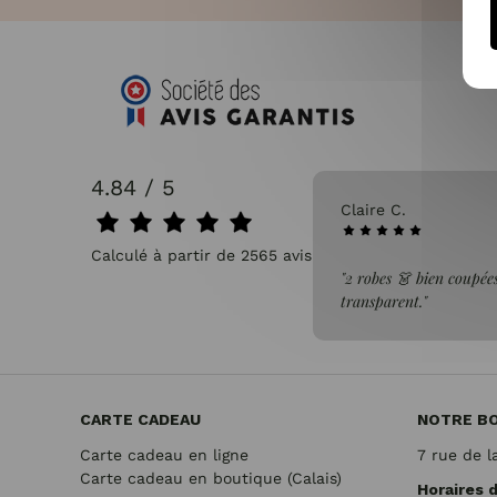
4.84 / 5
31/07/2026
Claire C.
Calculé à partir de 2565 avis.
faite de la commande"
"2 robes 👗 bien coupées
transparent."
CARTE CADEAU
NOTRE B
Carte cadeau en ligne
7 rue de l
Carte cadeau en boutique (Calais)
Horaires 