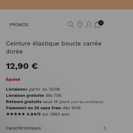
0
PROMOS
Ceinture élastique boucle carrée
dorée
12,90 €
Épuisé
Livraison
à partir du 12/08
Livraison gratuite
dès 70€
Retours gratuits
sous 14 jours
(voir les conditions)
Paiement en 3X sans frais
dès 100€
★★★★★
4.84/5
sur 2565 avis
Caractéristiques