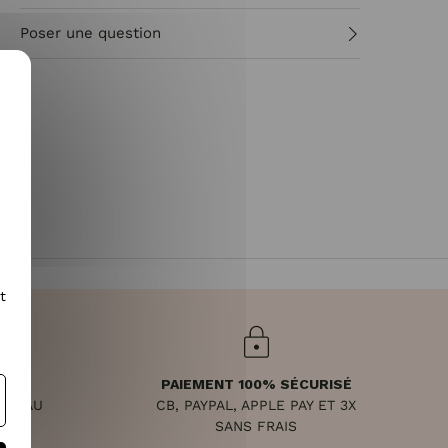
Poser une question
t
PAIEMENT 100% SÉCURISÉ
NDI AU
CB, PAYPAL, APPLE PAY ET 3X
8H
SANS FRAIS