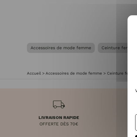
Accessoires de mode femme
Ceinture femme
Accueil
>
Accessoires de mode femme
>
Ceinture femm
LIVRAISON RAPIDE
RET
OFFERTE DÈS 70€