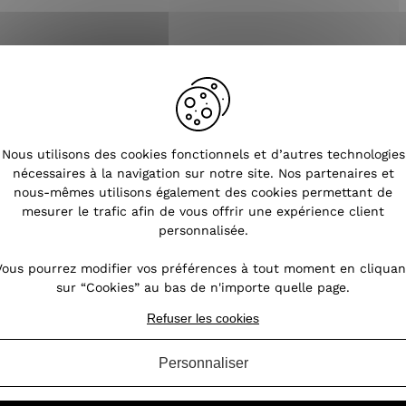
Nous utilisons des cookies fonctionnels et d’autres technologies
nécessaires à la navigation sur notre site. Nos partenaires et
nous-mêmes utilisons également des cookies permettant de
mesurer le trafic afin de vous offrir une expérience client
e
>
Ceinture élastique boucle carrée dorée
personnalisée.
Vous pourrez modifier vos préférences à tout moment en cliquan
sur “Cookies” au bas de n'importe quelle page.
Refuser les cookies
OURS SOUS 14 JOURS
SERVICE CLIENT
Personnaliser
À VOTRE ÉCOUTE DU LU
(VOIR LES CONDITIONS)
SAMEDI DE 10H À 1