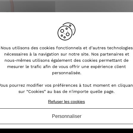
Nous utilisons des cookies fonctionnels et d’autres technologies
nécessaires à la navigation sur notre site. Nos partenaires et
nous-mêmes utilisons également des cookies permettant de
mesurer le trafic afin de vous offrir une expérience client
personnalisée.
Vous pourrez modifier vos préférences à tout moment en cliquan
sur “Cookies” au bas de n'importe quelle page.
Refuser les cookies
Tendances
Personnaliser