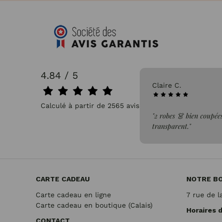
4.84 / 5
31/07/2026
Claire C.
Calculé à partir de 2565 avis.
faite de la commande"
"2 robes 👗 bien coupées
transparent."
CARTE CADEAU
NOTRE B
Carte cadeau en ligne
7 rue de l
Carte cadeau en boutique (Calais)
Horaires 
CONTACT