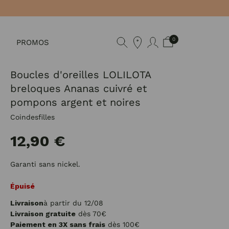
0
PROMOS
Boucles d'oreilles LOLILOTA
breloques Ananas cuivré et
pompons argent et noires
Coindesfilles
12,90 €
Garanti sans nickel.
Épuisé
Livraison
à partir du 12/08
Livraison gratuite
dès 70€
Paiement en 3X sans frais
dès 100€