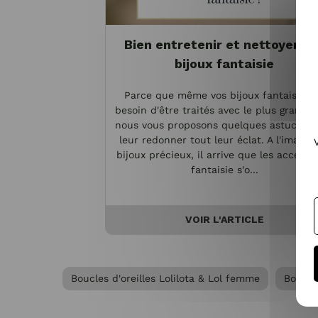
Bien entretenir et nettoyer vo
bijoux fantaisie
Parce que même vos bijoux fantaisie o
besoin d'être traités avec le plus grand s
nous vous proposons quelques astuces p
leur redonner tout leur éclat. A l'image 
bijoux précieux, il arrive que les accesso
fantaisie s'o...
VOIR L'ARTICLE
Boucles d'oreilles Lolilota & Lol femme
Boucle