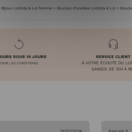
>
Bijoux Lolilota & Lol femme
>
Boucles d'oreilles Lolilota & Lol
>
Boucle
OURS SOUS 14 JOURS
SERVICE CLIENT
À VOTRE ÉCOUTE DU LU
(VOIR LES CONDITIONS)
SAMEDI DE 10H À 1
31/07/2026
Pascale P.