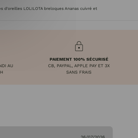
s d'oreilles LOLILOTA breloques Ananas cuivré et
PAIEMENT 100% SÉCURISÉ
NDI AU
CB, PAYPAL, APPLE PAY ET 3X
8H
SANS FRAIS
26/07/2026
Ge