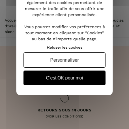
également des cookies permettant de
mesurer le trafic afin de vous offrir une
expérience client personnalisée.
Accueil
>
Accessoires de mode femme
>
Bijoux femme
>
Boucles
d'oreilles femme
>
Boucles d'oreilles LOL Quadriloplo rouge et
Vous pourrez modifier vos préférences à
blanc
tout moment en cliquant sur “Cookies”
au bas de n'importe quelle page.
Refuser les cookies
Personnaliser
LIVRAISON RAPIDE
C'est OK pour moi
OFFERTE DÈS 70€
RETOURS SOUS 14 JOURS
(VOIR LES CONDITIONS)