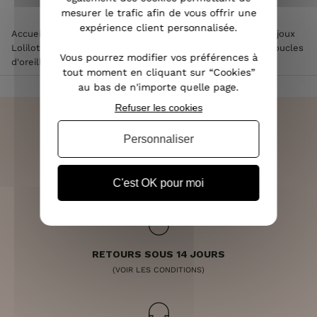
mesurer le trafic afin de vous offrir une
expérience client personnalisée.
Accueil
>
Accessoires de mode femme
>
Bijoux femme
>
Bijoux
Lolilota & Lol femme
>
Boucles d'oreilles Lolilota & Lol
>
Boucles
Vous pourrez modifier vos préférences à
d'oreilles LOL Planchina
tout moment en cliquant sur “Cookies”
au bas de n'importe quelle page.
Refuser les cookies
Personnaliser
LIVRAISON RAPIDE
OFFERTE DÈS 70€
C'est OK pour moi
RETOURS SOUS 14 JOURS
(VOIR LES CONDITIONS)