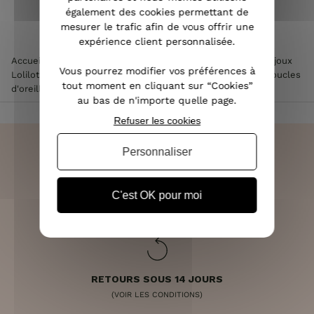
également des cookies permettant de
mesurer le trafic afin de vous offrir une
expérience client personnalisée.
Accueil
>
Accessoires de mode femme
>
Bijoux femme
>
Bijoux
Vous pourrez modifier vos préférences à
Lolilota & Lol femme
>
Boucles d'oreilles Lolilota & Lol
>
Boucles
tout moment en cliquant sur “Cookies”
d'oreilles LOL noires Totitoili
au bas de n'importe quelle page.
Refuser les cookies
Personnaliser
LIVRAISON RAPIDE
C'est OK pour moi
OFFERTE DÈS 70€
RETOURS SOUS 14 JOURS
(VOIR LES CONDITIONS)