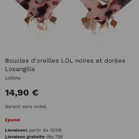
Boucles d'oreilles LOL noires et dorées
Losangilia
Lolilota
14,90 €
Garanti sans nickel.
Épuisé
Livraison
à partir du 12/08
Livraison gratuite
dès 70€