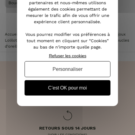
Boucles d'oreilles femme
partenaires et nous-mêmes utilisons
également des cookies permettant de
mesurer le trafic afin de vous offrir une
expérience client personnalisée.
Accueil
>
Accessoires de mode femme
Vous pourrez modifier vos préférences à
>
Bijoux femme
>
Bijoux
Lolilota & Lol femme
>
Boucles d'oreilles Lolilota & Lol
>
Boucles
tout moment en cliquant sur “Cookies”
d'oreilles LOL noires et dorées Losangilia
au bas de n'importe quelle page.
Refuser les cookies
Personnaliser
C'est OK pour moi
LIVRAISON RAPIDE
OFFERTE DÈS 70€
RETOURS SOUS 14 JOURS
(VOIR LES CONDITIONS)