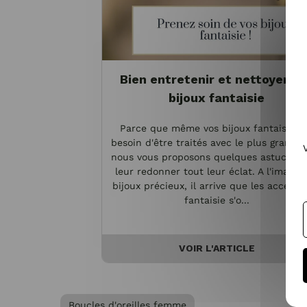
Bien entretenir et nettoyer vo
bijoux fantaisie
Parce que même vos bijoux fantaisie o
besoin d'être traités avec le plus grand s
nous vous proposons quelques astuces p
leur redonner tout leur éclat. A l'image 
bijoux précieux, il arrive que les accesso
fantaisie s'o...
VOIR L'ARTICLE
Boucles d'oreilles femme