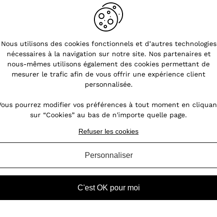
Nous utilisons des cookies fonctionnels et d’autres technologies
nécessaires à la navigation sur notre site. Nos partenaires et
s
Bien choisir ses boucles
nous-mêmes utilisons également des cookies permettant de
d'oreilles
mesurer le trafic afin de vous offrir une expérience client
personnalisée.
nt
Les boucles d’oreilles sont des accessoires
oin,
de mode incontournables spécialement
Vous pourrez modifier vos préférences à tout moment en cliquan
our
conçus pour compléter et agrémenter un
sur “Cookies” au bas de n'importe quelle page.
des
look. Pour que ce look soit réussi, ces bijoux
ires
doivent se porter le plus naturellement
Refuser les cookies
possible. Toutefois, parven...
Personnaliser
VOIR L'ARTICLE
C'est OK pour moi