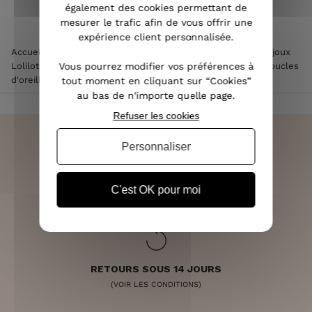
également des cookies permettant de
mesurer le trafic afin de vous offrir une
expérience client personnalisée.
Accueil
>
Accessoires de mode femme
>
Bijoux femme
>
Bijoux
Vous pourrez modifier vos préférences à
Lolilota & Lol femme
>
Boucles d'oreilles Lolilota & Lol
>
Boucles
d'oreilles LOL le bonhomme en pain d'épice et son noeud
tout moment en cliquant sur “Cookies”
au bas de n'importe quelle page.
Refuser les cookies
Personnaliser
LIVRAISON RAPIDE
C'est OK pour moi
OFFERTE DÈS 70€
RETOURS SOUS 14 JOURS
(VOIR LES CONDITIONS)