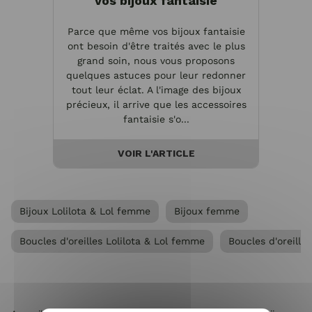
vos bijoux fantaisie
Parce que même vos bijoux fantaisie
L
ont besoin d'être traités avec le plus
acces
grand soin, nous vous proposons
spéc
quelques astuces pour leur redonner
et a
tout leur éclat. A l'image des bijoux
look 
précieux, il arrive que les accessoires
porte
fantaisie s'o...
VOIR L'ARTICLE
Bijoux Lolilota & Lol femme
Bijoux femme
Boucles d'oreilles Lolilota & Lol femme
Boucles d'oreill