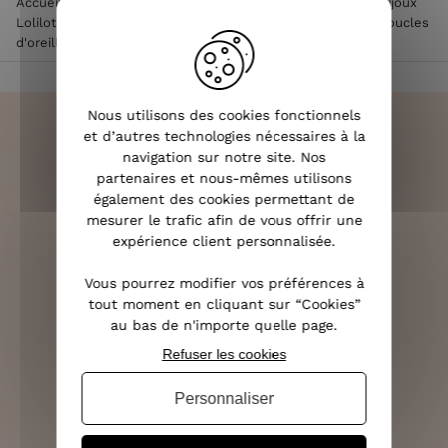
Accueil
>
Accessoires de mode femme
>
Bijoux femme
>
Bijoux
Lolilota & Lol femme
>
Boucles d'oreilles Lolilota & Lol
>
Boucles
d'oreilles LOL Grand Pendule à feuilles et plumes
Nous utilisons des cookies fonctionnels
et d’autres technologies nécessaires à la
navigation sur notre site. Nos
partenaires et nous-mêmes utilisons
LIVRAISON RAPIDE
également des cookies permettant de
OFFERTE DÈS 70€
mesurer le trafic afin de vous offrir une
expérience client personnalisée.
Vous pourrez modifier vos préférences à
tout moment en cliquant sur “Cookies”
RETOURS SOUS 14 JOURS
au bas de n'importe quelle page.
(VOIR LES CONDITIONS)
Refuser les cookies
Personnaliser
SERVICE CLIENT