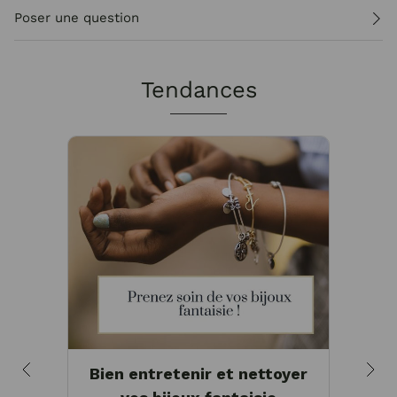
Poser une question
Tendances
Bien entretenir et nettoyer
B