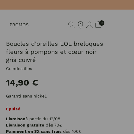
0
PROMOS
Boucles d'oreilles LOL breloques
fleurs à pompons et cœur noir
gris cuivré
Coindesfilles
14,90 €
Garanti sans nickel.
Épuisé
Livraison
à partir du 12/08
Livraison gratuite
dès 70€
Paiement en 3X sans frais
dès 100€