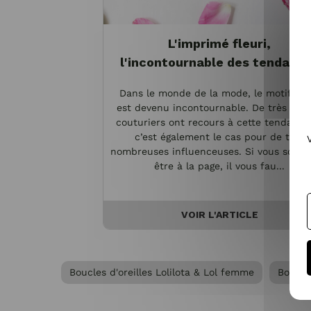
L'imprimé fleuri,
l'incontournable des tendanc
Dans le monde de la mode, le motif fleu
est devenu incontournable. De très gra
couturiers ont recours à cette tendance
c’est également le cas pour de très
nombreuses influenceuses. Si vous souha
être à la page, il vous fau...
VOIR L'ARTICLE
Boucles d'oreilles Lolilota & Lol femme
Boucle