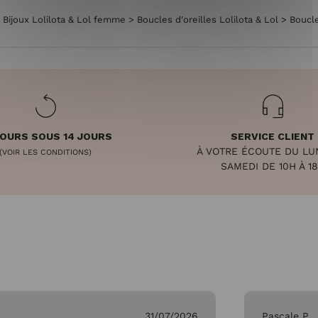
>
Bijoux Lolilota & Lol femme
>
Boucles d'oreilles Lolilota & Lol
>
Boucle
OURS SOUS 14 JOURS
SERVICE CLIENT
À VOTRE ÉCOUTE DU LU
(VOIR LES CONDITIONS)
SAMEDI DE 10H À 1
31/07/2026
Pascale P.