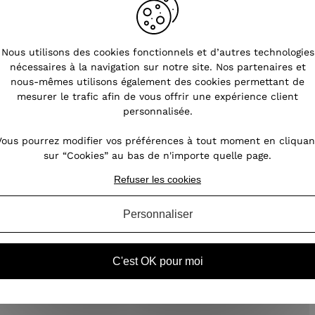
Bien entretenir et nettoyer vos
Nous utilisons des cookies fonctionnels et d’autres technologies
es
bijoux fantaisie
nécessaires à la navigation sur notre site. Nos partenaires et
nous-mêmes utilisons également des cookies permettant de
ri
Parce que même vos bijoux fantaisie ont
mesurer le trafic afin de vous offrir une expérience client
nds
besoin d'être traités avec le plus grand soin,
personnalisée.
 et
nous vous proposons quelques astuces pour
leur redonner tout leur éclat. A l'image des
Vous pourrez modifier vos préférences à tout moment en cliquan
itez
bijoux précieux, il arrive que les accessoires
sur “Cookies” au bas de n'importe quelle page.
fantaisie s'o...
Refuser les cookies
Personnaliser
VOIR L'ARTICLE
C'est OK pour moi
s d'oreilles femme