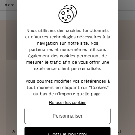
d'oreilles LOL bleu Corostrassi
Nous utilisons des cookies fonctionnels
et d’autres technologies nécessaires à la
navigation sur notre site. Nos
LIVRAISON RAPIDE
partenaires et nous-mêmes utilisons
OFFERTE DÈS 70€
également des cookies permettant de
mesurer le trafic afin de vous offrir une
expérience client personnalisée.
Vous pourrez modifier vos préférences à
RETOURS SOUS 14 JOURS
tout moment en cliquant sur “Cookies”
au bas de n'importe quelle page.
(VOIR LES CONDITIONS)
Refuser les cookies
Personnaliser
SERVICE CLIENT
À VOTRE ÉCOUTE DU LUNDI AU SAMEDI DE 10H À 18H
C'est OK pour moi