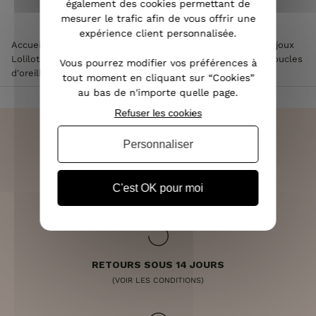
également des cookies permettant de
mesurer le trafic afin de vous offrir une
expérience client personnalisée.
Accueil
>
Accessoires de mode femme
>
Bijoux femme
>
Bijoux
Lolilota & Lol femme
>
Boucles d'oreilles Lolilota & Lol
>
Boucles
Vous pourrez modifier vos préférences à
d'oreilles LOL Angkor
tout moment en cliquant sur “Cookies”
au bas de n'importe quelle page.
Refuser les cookies
Personnaliser
LIVRAISON RAPIDE
C'est OK pour moi
OFFERTE DÈS 70€
RETOURS SOUS 14 JOURS
(VOIR LES CONDITIONS)