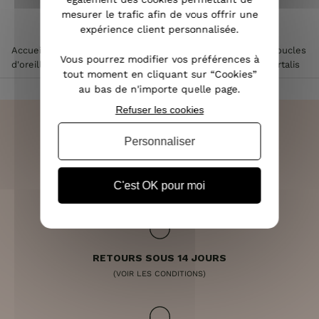
mesurer le trafic afin de vous offrir une
expérience client personnalisée.
Accueil
>
Accessoires de mode femme
>
Bijoux femme
>
Boucles
Vous pourrez modifier vos préférences à
d'oreilles femme
>
Boucles d'oreilles LOL à clips noires Martalis
tout moment en cliquant sur “Cookies”
au bas de n'importe quelle page.
Refuser les cookies
Personnaliser
LIVRAISON RAPIDE
OFFERTE DÈS 70€
C'est OK pour moi
RETOURS SOUS 14 JOURS
(VOIR LES CONDITIONS)