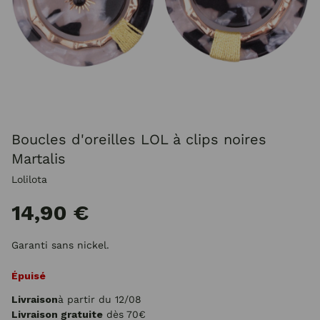
Boucles d'oreilles LOL à clips noires
Martalis
Lolilota
14,90 €
Garanti sans nickel.
Épuisé
Livraison
à partir du 12/08
Livraison gratuite
dès 70€