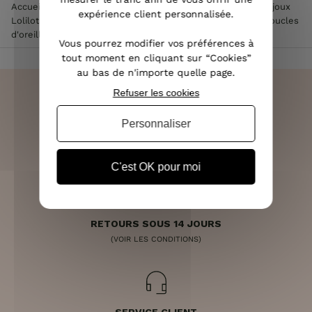
Accueil
>
Accessoires de mode femme
>
Bijoux femme
>
Bijoux
expérience client personnalisée.
Lolilota & Lol femme
>
Boucles d'oreilles Lolilota & Lol
>
Boucles
d'oreilles LOL à clips mauves et cuivrées Marocis
Vous pourrez modifier vos préférences à
tout moment en cliquant sur “Cookies”
au bas de n'importe quelle page.
Refuser les cookies
Personnaliser
LIVRAISON RAPIDE
OFFERTE DÈS 70€
C'est OK pour moi
RETOURS SOUS 14 JOURS
(VOIR LES CONDITIONS)