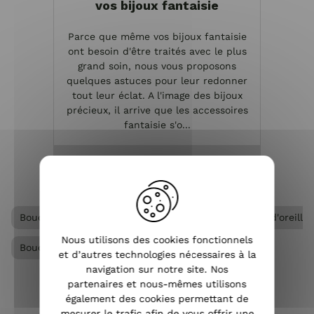
vos bijoux fantaisie
Parce que même vos bijoux fantaisie
ont besoin d'être traités avec le plus
grand soin, nous vous proposons
quelques astuces pour leur redonner
tout leur éclat. A l'image des bijoux
précieux, il arrive que les accessoires
fantaisie s'o...
VOIR L'ARTICLE
Boucles d'oreilles Lolilota & Lol femme
Boucles d'oreill
Nous utilisons des cookies fonctionnels
Boucles d'oreilles à clips femme
et d’autres technologies nécessaires à la
navigation sur notre site. Nos
partenaires et nous-mêmes utilisons
également des cookies permettant de
mesurer le trafic afin de vous offrir une