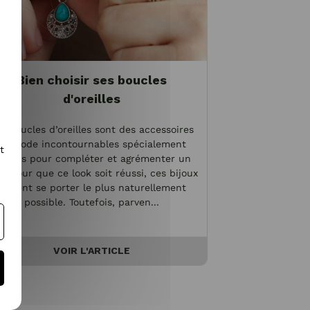
Bien choisir ses boucles
d'oreilles
s boucles d’oreilles sont des accessoires
de mode incontournables spécialement
t
onçus pour compléter et agrémenter un
k. Pour que ce look soit réussi, ces bijoux
doivent se porter le plus naturellement
possible. Toutefois, parven...
VOIR L'ARTICLE