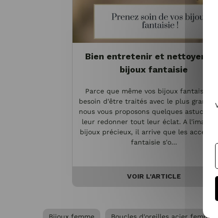
Bien entretenir et nettoyer vo
bijoux fantaisie
Parce que même vos bijoux fantaisie o
besoin d'être traités avec le plus grand s
nous vous proposons quelques astuces p
leur redonner tout leur éclat. A l'image 
bijoux précieux, il arrive que les accesso
fantaisie s'o...
VOIR L'ARTICLE
Bijoux femme
Boucles d'oreilles acier femme