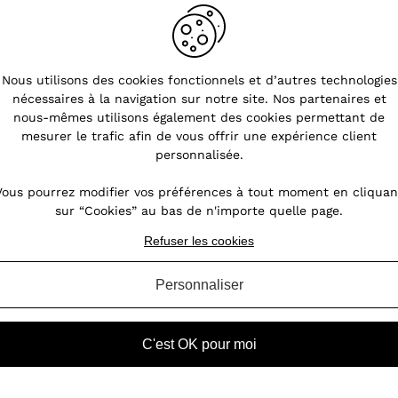
Nous utilisons des cookies fonctionnels et d’autres technologies
nécessaires à la navigation sur notre site. Nos partenaires et
s
Pourquoi choisir les bijoux en
nous-mêmes utilisons également des cookies permettant de
acier ?
mesurer le trafic afin de vous offrir une expérience client
personnalisée.
nt
Les bijoux fantaisie font fureur. L'acier est
Le
oin,
notamment prisé pour la réalisation de
Vous pourrez modifier vos préférences à tout moment en cliquan
our
bijoux féminins. Ce métal possède des
c
sur “Cookies” au bas de n'importe quelle page.
des
atouts indéniables permettant aux bijoux de
loo
ires
perdurer dans le temps. Quels sont les
Refuser les cookies
atouts de ces bijoux en acie...
Personnaliser
VOIR L'ARTICLE
C'est OK pour moi
Boucles d'oreilles femme