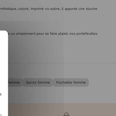
synthétique, coloré, imprimé ou sobre, il apporte une touche
e fête ou simplement pour se faire plaisir, nos portefeuilles
rpe femme
Gants femme
Pochette femme
t