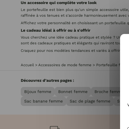
Un accessoire qui complète votre look
Le portefeuille est bien plus qu'un simple accessoire utile
raffinée à vos tenues et s'accorde harmonieusement avec vo
Affichez votre personnalité en choisissant un portefeuille qu
Le cadeau idéal à offrir ou à s'offrir
Vous cherchez une idée cadeau pratique et stylée ? Un joli p
sont des cadeaux pratiques et élégants qui raviront toutes
Craquez pour nos modèles tendances et variés à offrir san
Accueil
>
Accessoires de mode femme
>
Portefeuille fem
Découvrez d’autres pages :
Bijoux femme
Bonnet femme
Broche femme
Sac banane femme
Sac de plage femme
Sac à