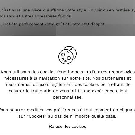
, c’est aussi une pièce qui affirme votre style. En cuir ou en matière 
s sacs et autres accessoires favoris.
i reflète parfaitement votre goût et votre état d’esprit.
ortefeuille fera plaisir à coup sûr. Que ce soit pour un anniversaire, un
 les femmes.
s hésiter… ou à garder précieusement pour vous !
me
Nous utilisons des cookies fonctionnels et d’autres technologies
nécessaires à la navigation sur notre site. Nos partenaires et
nous-mêmes utilisons également des cookies permettant de
mesurer le trafic afin de vous offrir une expérience client
Ceinture femme
Chaussettes femme
Coindesfilles
Echa
personnalisée.
 main femme
Vous pourrez modifier vos préférences à tout moment en cliquan
sur “Cookies” au bas de n'importe quelle page.
Refuser les cookies