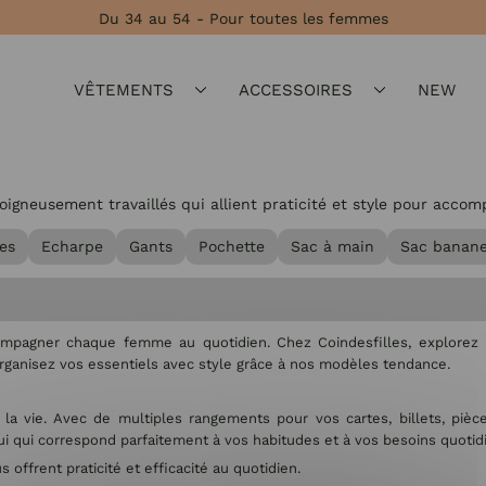
Du 34 au 54 - Pour toutes les femmes
VÊTEMENTS
ACCESSOIRES
NEW
gneusement travaillés qui allient praticité et style pour accom
es
Echarpe
Gants
Pochette
Sac à main
Sac banan
ompagner chaque femme au quotidien. Chez Coindesfilles, explorez no
Organisez vos essentiels avec style grâce à nos modèles tendance.
la vie. Avec de multiples rangements pour vos cartes, billets, pièc
ui qui correspond parfaitement à vos habitudes et à vos besoins quotid
offrent praticité et efficacité au quotidien.