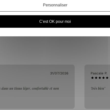
Personnaliser
OURS SOUS 14 JOURS
SERVICE CLIENT
À VOTRE ÉCOUTE DU LU
(VOIR LES CONDITIONS)
C'est OK pour moi
SAMEDI DE 10H À 1
31/07/2026
Pascale P.
 dans un tissus léger, confortable et non
"très bien"