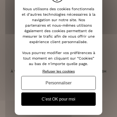
OFFERTE DÈS 70€
Nous utilisons des cookies fonctionnels
et d’autres technologies nécessaires à la
navigation sur notre site. Nos
partenaires et nous-mêmes utilisons
également des cookies permettant de
RETOURS SOUS 14 JOURS
mesurer le trafic afin de vous offrir une
(VOIR LES CONDITIONS)
expérience client personnalisée.
Vous pourrez modifier vos préférences à
tout moment en cliquant sur “Cookies”
au bas de n'importe quelle page.
SERVICE CLIENT
Refuser les cookies
À VOTRE ÉCOUTE DU LUNDI AU SAMEDI DE 10H À 18H
Personnaliser
C'est OK pour moi
PAIEMENT 100% SÉCURISÉ
CB, PAYPAL, APPLE PAY ET 3X SANS FRAIS