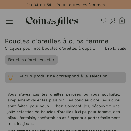
Panneau de gestion des cookies
Du 34 au 54 - Pour toutes les femmes
0
Boucles d'oreilles à clips femme
Craquez pour nos boucles d’oreilles à clips
Lire la suite
femme, des modèles confortables et tendance
Boucles d'oreilles acier
qui ajoutent une touche stylée sans nécessiter
de piercing.
Aucun produit ne correspond à la sélection
Vous n’avez pas les oreilles percées ou vous souhaitez
simplement varier les plaisirs ? Les boucles d’oreilles à clips
sont faites pour vous ! Chez Coindesfilles, découvrez une
jolie sélection de boucles d’oreilles à clips pour femme, des
bijoux fantaisie, confortables et élégants à porter facilement
tous les jours.