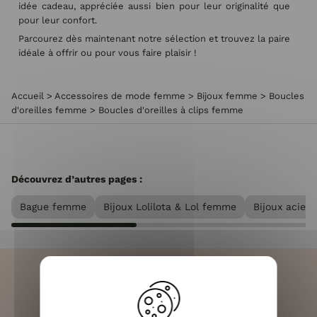
idée cadeau, appréciée aussi bien pour leur originalité que
pour leur confort.
Parcourez dès maintenant notre sélection et trouvez la paire
idéale à offrir ou pour vous faire plaisir !
Accueil
>
Accessoires de mode femme
>
Bijoux femme
>
Boucles
d'oreilles femme
>
Boucles d'oreilles à clips femme
Découvrez d’autres pages :
Bague femme
Bijoux Lolilota & Lol femme
Bijoux acier
LIVRAISON RAPIDE