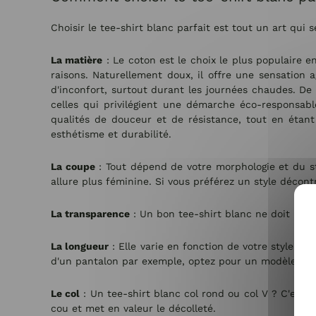
Choisir le tee-shirt blanc parfait est tout un art qui s
La matière
: Le coton est le choix le plus populaire en
raisons. Naturellement doux, il offre une sensation a
d'inconfort, surtout durant les journées chaudes. De 
celles qui privilégient une démarche éco-responsabl
qualités de douceur et de résistance, tout en étant
esthétisme et durabilité.
La coupe
: Tout dépend de votre morphologie et du st
allure plus féminine. Si vous préférez un style décon
La transparence
: Un bon tee-shirt blanc ne doit pas 
La longueur
: Elle varie en fonction de votre style. P
d'un pantalon par exemple, optez pour un modèle un 
Le col
: Un tee-shirt blanc col rond ou col V ? C'est 
cou et met en valeur le décolleté.