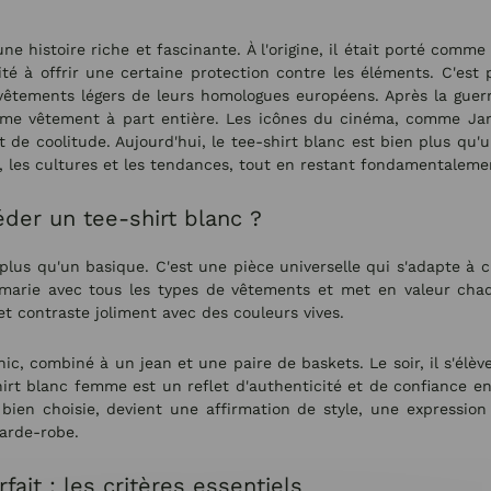
ne histoire riche et fascinante. À l'origine, il était porté comm
ité à offrir une certaine protection contre les éléments. C'es
vêtements légers de leurs homologues européens. Après la guerre
me vêtement à part entière. Les icônes du cinéma, comme Jam
 de coolitude. Aujourd'hui, le tee-shirt blanc est bien plus qu'u
es, les cultures et les tendances, tout en restant fondamentalem
er un tee-shirt blanc ?
n plus qu'un basique. C'est une pièce universelle qui s'adapte 
arie avec tous les types de vêtements et met en valeur chaque
t contraste joliment avec des couleurs vives.
hic, combiné à un jean et une paire de baskets. Le soir, il s'élèv
irt blanc femme est un reflet d'authenticité et de confiance en 
 bien choisie, devient une affirmation de style, une expressio
arde-robe.
ait : les critères essentiels