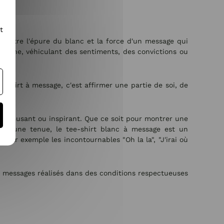
t
e entre l'épure du blanc et la force d'un message qui
oraine, véhiculant des sentiments, des convictions ou
-shirt à message, c'est affirmer une partie de soi, de
ire.
ogan amusant ou inspirant. Que ce soit pour montrer une
e à une tenue, le tee-shirt blanc à message est un
ar exemple les incontournables "Oh la la", "J'irai où
 à messages réalisés dans des conditions respectueuses