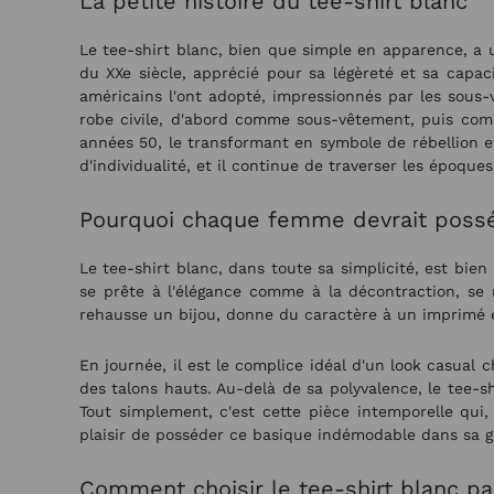
La petite histoire du tee-shirt blanc
Le tee-shirt blanc, bien que simple en apparence, a u
du XXe siècle, apprécié pour sa légèreté et sa capac
américains l'ont adopté, impressionnés par les sous-
robe civile, d'abord comme sous-vêtement, puis com
années 50, le transformant en symbole de rébellion et
d'individualité, et il continue de traverser les époqu
Pourquoi chaque femme devrait posséd
Le tee-shirt blanc, dans toute sa simplicité, est bie
se prête à l'élégance comme à la décontraction, se m
rehausse un bijou, donne du caractère à un imprimé e
En journée, il est le complice idéal d'un look casual c
des talons hauts. Au-delà de sa polyvalence, le tee-sh
Tout simplement, c'est cette pièce intemporelle qui,
plaisir de posséder ce basique indémodable dans sa g
Comment choisir le tee-shirt blanc parf