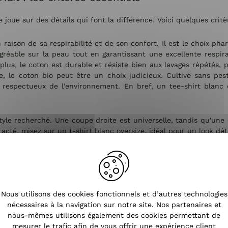
e joue sur des détails qui font la différence. Voici quelques critè
 raison de sa respirabilité et de son confort. Il est le choix phar
gréable sur la peau tout en garantissant une excellente respira
plus, le coton est durable et résiste bien aux lavages répétés, 
e, le coton bio peut être un choix judicieux. Cultivé sans pes
 respectueux de l'environnement. En bref, un tee-shirt blanc e
yle recherché. Une coupe droite est universelle, tandis qu'une
tracté, misez sur un
t-shirt blanc oversize
, idéal pour un look dé
être trop transparent. Pour éviter cet écueil, misez sur une mati
our un porté rentré dans un pantalon ou une jupe, privilégiez un
peu plus long.
Nous utilisons des cookies fonctionnels et d’autres technologies
nécessaires à la navigation sur notre site. Nos partenaires et
avant tout une question de préférence. Le col rond offre un rendu
nous-mêmes utilisons également des cookies permettant de
mesurer le trafic afin de vous offrir une expérience client