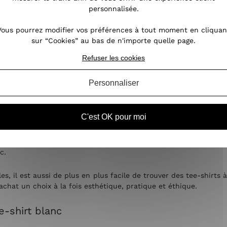
personnalisée.
 blanc à message
Vous pourrez modifier vos préférences à tout moment en cliquan
sur “Cookies” au bas de n'importe quelle page.
ple vêtement : c'est une déclaration. C'est la parfaite harmoni
le tee-shirt à message demeure, ancré dans la culture contemp
Refuser les cookies
Personnaliser
nt des revendications personnelles. Le simple fait de porter le t
lanc, dans sa neutralité, met en avant ce message sans le distra
C'est OK pour moi
écier la beauté et la simplicité d'un tee-shirt blanc avec un sl
ui nous inspire ou simplement pour ajouter une touche stylé
oindesfilles, le choix ne manque pas en terme de messages avec p
c.
, il est aussi de plus en plus facile de trouver des tee-shirts
achat un choix à la fois esthétique, pratique et éthique.
e-shirt blanc