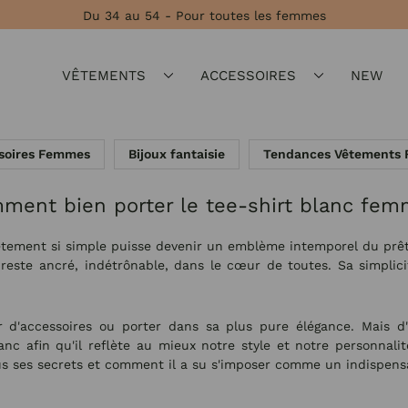
Du 34 au 54 - Pour toutes les femmes
VÊTEMENTS
ACCESSOIRES
NEW
soires Femmes
Bijoux fantaisie
Tendances Vêtements
ment bien porter le tee-shirt blanc fem
vêtement si simple puisse devenir un emblème intemporel du prê
 reste ancré, indétrônable, dans le cœur de toutes. Sa simplici
 d'accessoires ou porter dans sa plus pure élégance. Mais d'
c afin qu'il reflète au mieux notre style et notre personnalit
ous ses secrets et comment il a su s'imposer comme un indispen